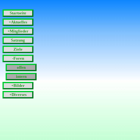
Startseite
+Aktuelles
+Mitglieder
Satzung
Ziele
-Foren
offen
intern
+Bilder
+Diverses