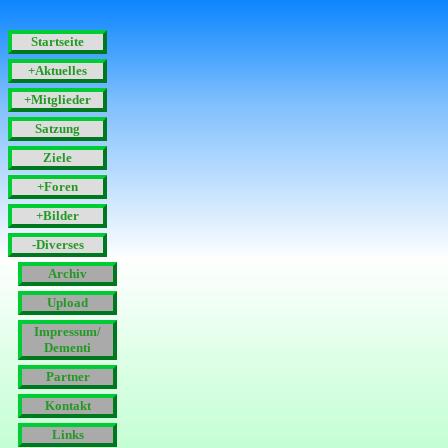
Startseite
+Aktuelles
+Mitglieder
Satzung
Ziele
+Foren
+Bilder
-Diverses
Archiv
Upload
Impressum/
Dementi
Partner
Kontakt
Links